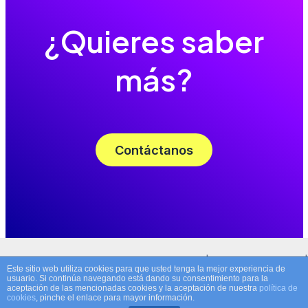
¿Quieres saber
más?
Contáctanos
Copyright © 2025 Marca Tema A.S.G. | Built by
Csesena
|
Este sitio web utiliza cookies para que usted tenga la mejor experiencia de
Powered by
Astra
usuario. Si continúa navegando está dando su consentimiento para la
aceptación de las mencionadas cookies y la aceptación de nuestra
política de
cookies
, pinche el enlace para mayor información.